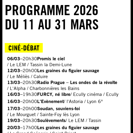
PROGRAMME 2026
DU 11 AU 31 MARS
CINÉ-DÉBAT
06/03
Promis le ciel
–
20h30
/ Le LEM / Tassin la Demi-Lune
12/03
Les graines du figuier sauvage
–
20h00
/ Le Méliès / Caluire
13/03
Radio Prague – Les ondes de la révolte
–
20h30
/ L'Alpha / Charbonnières les Bains
16/03
FURCY, né libre
–
19h30
/ Ecully cinéma / Ecully
16/03
L'Evènement
–
20h00
/ l'Astoria / Lyon 6°
17/03
Soudan, souviens-toi
–
20h00
/ Le Mourguet / Sainte-Foy lès Lyon
19/03
Soulèvements
–
20h30
/ Le LEM / Tassin
20/03
Les graines du figuier sauvage
–
17h00