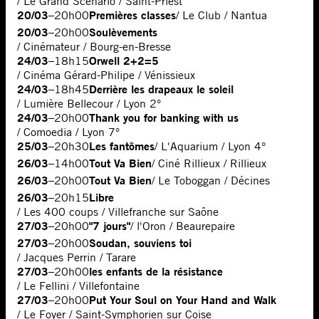
/ Le Grand Scénario / Saint-Priest
20/03
Premières classes
–
20h00
/ Le Club / Nantua
20/03
Soulèvements
–
20h00
/ Cinémateur / Bourg-en-Bresse
24/03
Orwell 2+2=5
–
18h15
/ Cinéma Gérard-Philipe / Vénissieux
24/03
Derrière les drapeaux le soleil
–
18h45
/ Lumière Bellecour / Lyon 2°
24/03
Thank you for banking with us
–
20h00
/ Comoedia / Lyon 7°
25/03
Les fantômes
–
20h30
/ L'Aquarium / Lyon 4°
26/03
Tout Va Bien
–
14h00
/ Ciné Rillieux / Rillieux
26/03
Tout Va Bien
–
20h00
/ Le Toboggan / Décines
26/03
Libre
–
20h15
/ Les 400 coups / Villefranche sur Saône
27/03
"7 jours"
–
20h00
/ l'Oron / Beaurepaire
27/03
Soudan, souviens toi
–
20h00
/ Jacques Perrin / Tarare
27/03
les enfants de la résistance
–
20h00
/ Le Fellini / Villefontaine
27/03
Put Your Soul on Your Hand and Walk
–
20h00
/ Le Foyer / Saint-Symphorien sur Coise